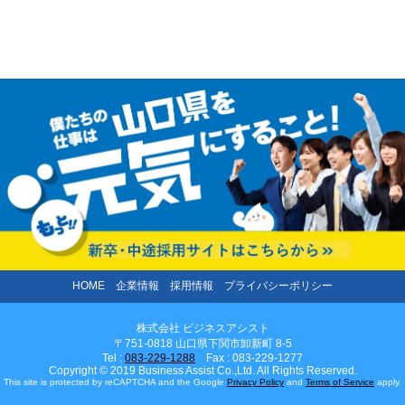
HOME
企業情報
採用情報
プライバシーポリシー
株式会社 ビジネスアシスト
〒751-0818 山口県下関市卸新町 8-5
Tel :
083-229-1288
Fax : 083-229-1277
Copyright © 2019 Business Assist Co.,Ltd. All Rights Reserved.
This site is protected by reCAPTCHA and the Google
Privacy Policy
and
Terms of Service
apply.