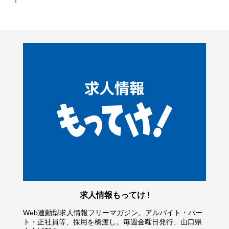
ト
ト
販
ベ
販
ベ
販
ベ
に
に
に
に
に
有
有
売
ー
売
ー
売
ー
関
関
関
関
関
料
料
お店情報
お店情報
代
タ
代
タ
代
タ
す
す
す
す
す
職
職
MOTTEKE
MOTTEKE
理
に
理
に
理
に
る
る
に関する
に関する
る
る
る
業
業
店
関
店
関
店
関
詳
詳
詳細は上
詳細は上
詳
詳
詳
紹
紹
に
す
に
す
に
す
細
細
のロゴを
のロゴを
細
細
細
介
介
関
る
関
る
関
る
は
は
クリック !
クリック !
は
は
は
に
に
す
詳
す
詳
す
詳
上
上
画
画
画
関
関
る
細
る
細
る
細
の
の
像
像
像
す
す
詳
は
詳
は
詳
は
ロ
ロ
を
を
を
る
る
細
画
細
画
細
画
ゴ
ゴ
ク
ク
ク
詳
詳
は
像
は
像
は
像
を
を
リ
リ
リ
細
細
画
を
画
を
画
を
ク
ク
ッ
ッ
ッ
は
は
像
ク
像
ク
像
ク
リ
リ
ク
ク
ク
画
画
を
リ
を
リ
を
リ
ッ
ッ
像
像
ク
ッ
ク
ッ
ク
ッ
ク
ク
を
を
リ
ク
リ
ク
リ
ク
!
!
ク
ク
ッ
ッ
ッ
リ
リ
ク
ク
ク
ッ
ッ
求人情報もってけ !
ク
ク
Web連動型求人情報フリーマガジン。アルバイト・パー
ト・正社員等、採用を橋渡し。毎週金曜日発行、山口県