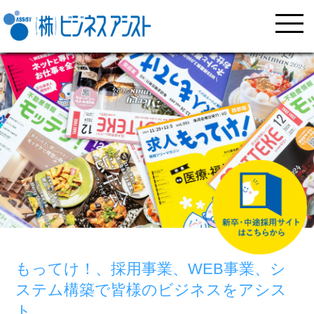
も
も
っ
っ
採
採
採
て
て
用
用
用
け!
け!
事
ビ
事
ビ
事
ビ
求
求
転
転
業
ジ
業
ジ
業
ジ
人
人
職
職
マ
ネ
マ
ネ
マ
ネ
情
情
エ
エ
DX
DX
DX
イ
ス
イ
ス
イ
ス
報
報
学
学
学
ー
ー
もってけ！、採用事業、WEB事業、シ
ナ
ア
ナ
ア
ナ
ア
も
も
校
校
校
ジ
ジ
ビ
シ
ビ
シ
ビ
シ
っ
っ
ステム構築で
皆様のビジネスをアシス
下
下
下
ェ
ェ
正
ス
正
ス
正
ス
て
て
関
関
関
ン
ン
ト
規
ト
規
ト
規
ト
け!
け!
校
校
校