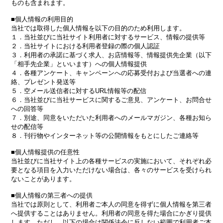
ものも含まれます。
■個人情報の利用目的
当社では取得した個人情報を以下の目的のため利用します。
１．当社並びに当社サイト利用者に対するサービス、情報の提供等
２．当社サイトにおける利用者登録の際の個人認証
３．利用者の承諾に基づく求人、お店情報等、情報提供先企業（以下
「相手先企業」といいます）への個人情報提供
４．各種アンケート、キャンペーンへの応募受付および当選者への連
絡、プレゼント発送等
５．空メール送信者に対するURL情報等の配信
６．当社並びに当社サービスに関するご意見、アンケート、お問合せ
への回答等
７．別途、同意をいただいた利用者へのメールマガジン、各種お知ら
せの配信等
８．刊行物やインターネット等の公開情報をもとにしたご連絡等
■個人情報提供の任意性
当社並びに当社サイト上の各種サービスの実施において、それぞれ必
要となる項目を入力いただけない場合は、各々のサービスを受けられ
ないことがあります。
■個人情報の第三者への提供
当社では原則として、利用者ご本人の同意を得ずに個人情報を第三者
へ提供することはありません。利用者の同意を得た場合にかぎり提供
します。ただし、以下の場合は関係法令に反しない範囲で利用者ご本