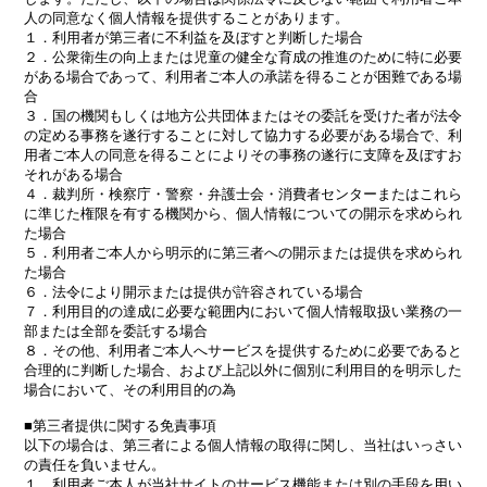
人の同意なく個人情報を提供することがあります。
１．利用者が第三者に不利益を及ぼすと判断した場合
２．公衆衛生の向上または児童の健全な育成の推進のために特に必要
がある場合であって、利用者ご本人の承諾を得ることが困難である場
合
３．国の機関もしくは地方公共団体またはその委託を受けた者が法令
の定める事務を遂行することに対して協力する必要がある場合で、利
用者ご本人の同意を得ることによりその事務の遂行に支障を及ぼすお
それがある場合
４．裁判所・検察庁・警察・弁護士会・消費者センターまたはこれら
に準じた権限を有する機関から、個人情報についての開示を求められ
た場合
５．利用者ご本人から明示的に第三者への開示または提供を求められ
た場合
６．法令により開示または提供が許容されている場合
７．利用目的の達成に必要な範囲内において個人情報取扱い業務の一
部または全部を委託する場合
８．その他、利用者ご本人へサービスを提供するために必要であると
合理的に判断した場合、および上記以外に個別に利用目的を明示した
場合において、その利用目的の為
■第三者提供に関する免責事項
以下の場合は、第三者による個人情報の取得に関し、当社はいっさい
の責任を負いません。
１．利用者ご本人が当社サイトのサービス機能または別の手段を用い