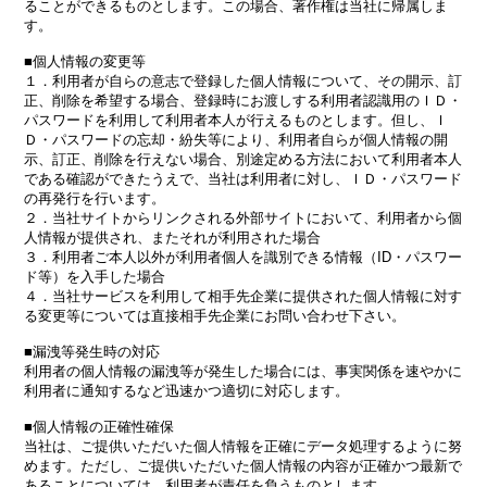
ることができるものとします。この場合、著作権は当社に帰属しま
す。
■個人情報の変更等
１．利用者が自らの意志で登録した個人情報について、その開示、訂
正、削除を希望する場合、登録時にお渡しする利用者認識用のＩＤ・
パスワードを利用して利用者本人が行えるものとします。但し、Ｉ
Ｄ・パスワードの忘却・紛失等により、利用者自らが個人情報の開
示、訂正、削除を行えない場合、別途定める方法において利用者本人
である確認ができたうえで、当社は利用者に対し、ＩＤ・パスワード
の再発行を行います。
２．当社サイトからリンクされる外部サイトにおいて、利用者から個
人情報が提供され、またそれが利用された場合
３．利用者ご本人以外が利用者個人を識別できる情報（ID・パスワー
ド等）を入手した場合
４．当社サービスを利用して相手先企業に提供された個人情報に対す
る変更等については直接相手先企業にお問い合わせ下さい。
■漏洩等発生時の対応
利用者の個人情報の漏洩等が発生した場合には、事実関係を速やかに
利用者に通知するなど迅速かつ適切に対応します。
■個人情報の正確性確保
当社は、ご提供いただいた個人情報を正確にデータ処理するように努
めます。ただし、ご提供いただいた個人情報の内容が正確かつ最新で
あることについては、利用者が責任を負うものとします。