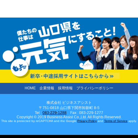
HOME
企業情報
採用情報
プライバシーポリシー
株式会社 ビジネスアシスト
〒751-0818 山口県下関市卸新町 8-5
Tel :
083-229-1288
Fax : 083-229-1277
Copyright © 2019 Business Assist Co.,Ltd. All Rights Reserved.
This site is protected by reCAPTCHA and the Google
Privacy Policy
and
Terms of Service
apply.