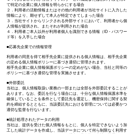
て特定の企業に個人情報を明らかにする場合
２．利用者の活動情報またはその他の利用者が当社サイトに入力した
情報により、期せずして本人が特定できてしまった場合
３．当社サイトからリンクされる外部サイトにおいて、利用者から個
人情報が提供され、またそれが利用された場合
４．利用者ご本人以外が利用者個人を識別できる情報（ID・パスワー
ド等）を入手した場合
■応募先企業での情報管理
利用者の同意を得て相手先企業に提供される個人情報は、相手先企業
の定める個人情報ポリシーに基づき適切に管理されます。
相手先企業に個人情報保護ポリシーの定めがない場合、当社と同等の
ポリシーに基づき適切な管理を実施させます。
■外部委託
当社は、個人情報取扱い業務の一部または全部を外部委託することが
あります。なお、委託を行なう場合には、十分な個人情報保護水準を
確保していることを条件として委託先を選定し、機密保持に関する契
約を締結するとともに、当該委託先における管理については必要かつ
適切な監督を行ないます。
■統計処理されたデータの利用
当社は、提供を受けた個人情報をもとに、個人を特定できないよう加
工した統計データを作成し、当該データについて何ら制限なく利用す