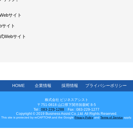
Webサイト
ebサイト
式Webサイト
HOME
企業情報
採用情報
プライバシーポリシー
株式会社 ビジネスアシスト
〒751-0818 山口県下関市卸新町 8-5
Tel :
083-229-1288
Fax : 083-229-1277
Copyright © 2019 Business Assist Co.,Ltd. All Rights Reserved.
This site is protected by reCAPTCHA and the Google
Privacy Policy
and
Terms of Service
apply.