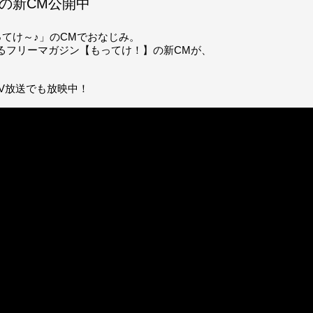
度の新CM公開中
ってけ～♪」のCMでおなじみ。
るフリーマガジン【もってけ！】の新CMが、
！
V放送でも放映中！