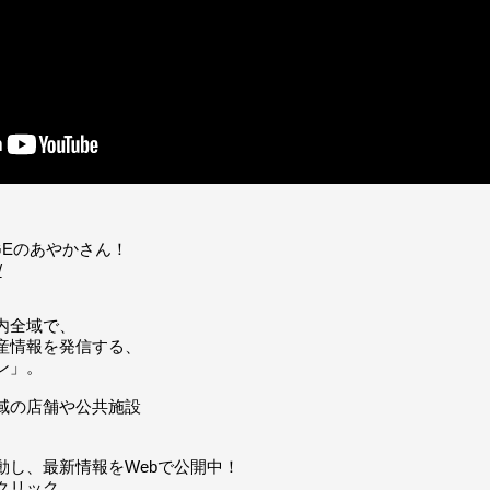
GEのあやかさん！
/
内全域で、
産情報を発信する、
ン」。
域の店舗や公共施設
動し、最新情報をWebで公開中！
クリック。