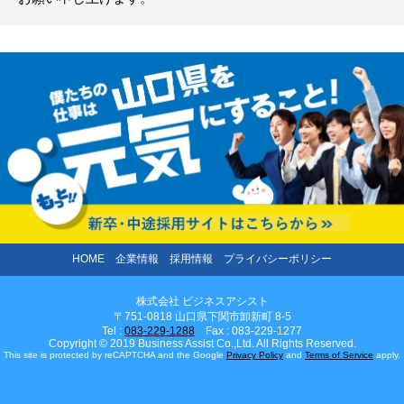
HOME
企業情報
採用情報
プライバシーポリシー
株式会社 ビジネスアシスト
〒751-0818 山口県下関市卸新町 8-5
Tel :
083-229-1288
Fax : 083-229-1277
Copyright © 2019 Business Assist Co.,Ltd. All Rights Reserved.
This site is protected by reCAPTCHA and the Google
Privacy Policy
and
Terms of Service
apply.