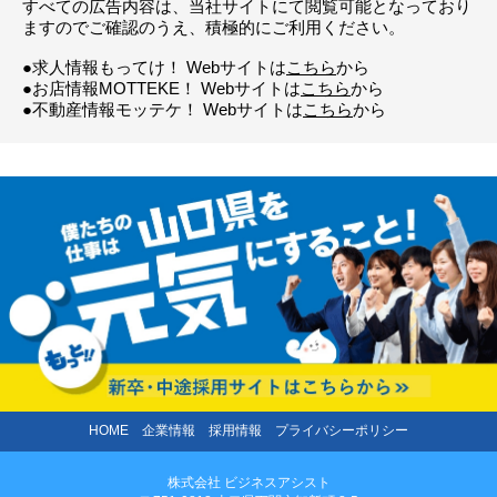
すべての広告内容は、当社サイトにて閲覧可能となっており
ますのでご確認のうえ、積極的にご利用ください。
●求人情報もってけ！ Webサイトは
こちら
から
●お店情報MOTTEKE！ Webサイトは
こちら
から
●不動産情報モッテケ！ Webサイトは
こちら
から
HOME
企業情報
採用情報
プライバシーポリシー
株式会社 ビジネスアシスト