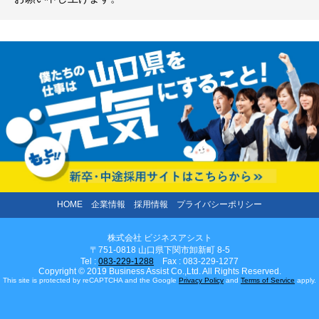
HOME
企業情報
採用情報
プライバシーポリシー
株式会社 ビジネスアシスト
〒751-0818 山口県下関市卸新町 8-5
Tel :
083-229-1288
Fax : 083-229-1277
Copyright © 2019 Business Assist Co.,Ltd. All Rights Reserved.
This site is protected by reCAPTCHA and the Google
Privacy Policy
and
Terms of Service
apply.